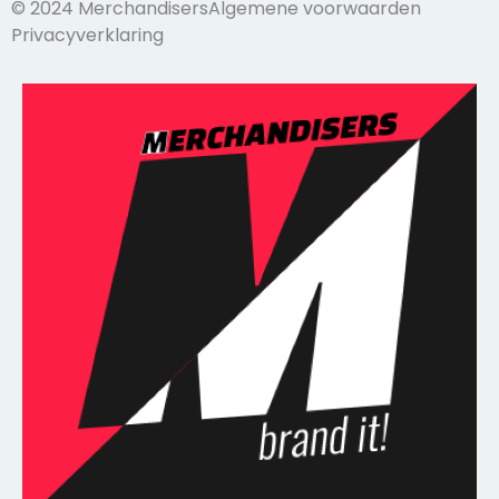
© 2024 Merchandisers
Algemene voorwaarden
Privacyverklaring